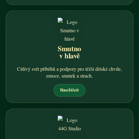
Smutno
v hlavě
Citlivý svět příběhů a podpory pro těžší dětské chvíle,
emoce, smutek a strach.
Navštívit