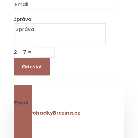
Zpráva
2 + 7
=
Odeslat
Email
info@PohadkyBrezina.cz